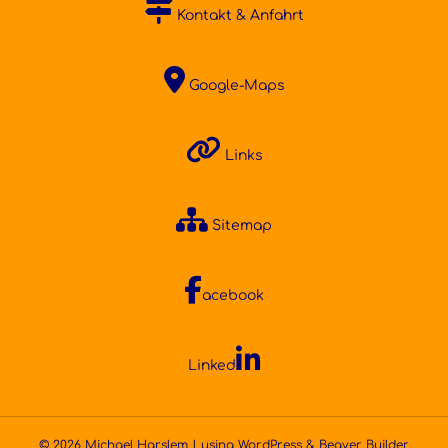
Kontakt & Anfahrt
Google-Maps
Links
Sitemap
acebook
Linked
© 2026 Michael Harslem | using
WordPress
&
Beaver Builder