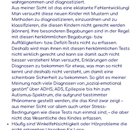
wahrgenommen und diagnostiziert.
Aus meiner Sicht ist das eine eklatante Fehlentwicklung!
Man versucht diese neuen Kinder mit Mustern und
Methoden zu diagnostizieren, einzuordnen und zu
klassifizieren, die diesen Kindern nicht gerecht werden
(können). Ihre besonderen Begabungen sind in der Regel
mit diesen herkömmlichen Begabungs- bzw.
Auffälligkeiten- bzw. Defizit-Tests nicht zu erfassen.
Deshalb wird man ihnen mit diesen herkömmlichen Tests
nicht wirklich gerecht und kann sie damit auch nicht
besser verstehen! Man versucht, Erklärungen oder
Diagnosen zu bekommen für etwas, was man so nicht
kennt und deshalb nicht versteht, um damit eine
scheinbare Sicherheit zu bekommen. So gibt es meiner
Meinung nach viele Diagnosen von „sozial-emotional
gestört“ über ADHS, ADS, Epilepsie bis hin zum
Autismus-Spektrum, die aufgrund bestimmter
Phänomene gestellt werden, die das Kind zwar zeigt –
aus meiner Sicht vor allem auch unter Stress-
Bedingungen wie diese Tests nun einmal sind, – die aber
nicht das Wesentliche des Kindes erfassen.
Häufig sind Winkelfehlsichtigkeit oder Hörprobleme die
nicht erkannten Ursachen für Lese-