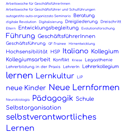
Arbeitswoche für GeschäftsführerInnen
Arbeitswoche für Geschäftsführer und Schulführungen
Beratung
autogestito auto-organizzato Seminario
Dreigliederung
Dreischritt
digitale Revolution
Digitalisierung
Entwicklungsbegleitung
Eltern
Evolutionsforschung
Führung
GeschäftsführerInnen
Geschäftsführung
GF-Trainee
Hirnentwicklung
Italiano
Kollegium
Hochsensibilität
HSP
Kollegiumsarbeit
Konflikt
Legasthenie
Kriese
Lehrerkollegium
Lehrerbildung in der Praxis
LehrerIn
lernen
Lernkultur
LiP
Neue Lernformen
neue Kinder
Pädagogik
Schule
Neurobiologia
Selbstorganisation
selbstverantwortliches
Lernen