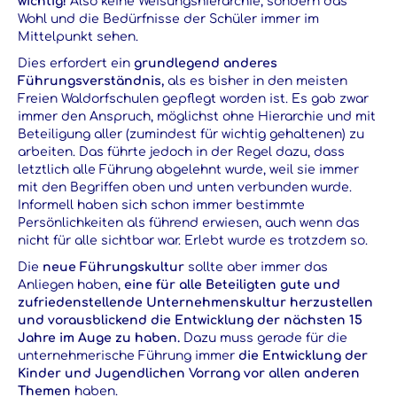
wichtig!
Also keine Weisungshierarchie, sondern das
Wohl und die Bedürfnisse der Schüler immer im
Mittelpunkt sehen.
Dies erfordert ein
grundlegend anderes
Führungsverständnis,
als es bisher in den meisten
Freien Waldorfschulen gepflegt worden ist. Es gab zwar
immer den Anspruch, möglichst ohne Hierarchie und mit
Beteiligung aller (zumindest für wichtig gehaltenen) zu
arbeiten. Das führte jedoch in der Regel dazu, dass
letztlich alle Führung abgelehnt wurde, weil sie immer
mit den Begriffen oben und unten verbunden wurde.
Informell haben sich schon immer bestimmte
Persönlichkeiten als führend erwiesen, auch wenn das
nicht für alle sichtbar war. Erlebt wurde es trotzdem so.
Die
neue Führungskultur
sollte aber immer das
Anliegen haben,
eine für alle Beteiligten gute und
zufriedenstellende Unternehmenskultur herzustellen
und vorausblickend die Entwicklung der nächsten 15
Jahre im Auge zu haben.
Dazu muss gerade für die
unternehmerische Führung immer
die Entwicklung der
Kinder und Jugendlichen Vorrang vor allen anderen
Themen
haben.