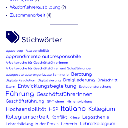
Waldorflehrerausbildung
(9)
Zusammenarbeit
(4)
Stichwörter
agaos-pap
Alta sensibilità
apprendimento autoresponsabile
Arbeitswoche für GeschäftsführerInnen
Arbeitswoche für Geschäftsführer und Schulführungen
Beratung
autogestito auto-organizzato Seminario
Dreigliederung
Dreischritt
digitale Revolution
Digitalisierung
Entwicklungsbegleitung
Eltern
Evolutionsforschung
Führung
GeschäftsführerInnen
Geschäftsführung
GF-Trainee
Hirnentwicklung
Italiano
Kollegium
Hochsensibilität
HSP
Kollegiumsarbeit
Konflikt
Legasthenie
Kriese
Lehrerkollegium
Lehrerbildung in der Praxis
LehrerIn