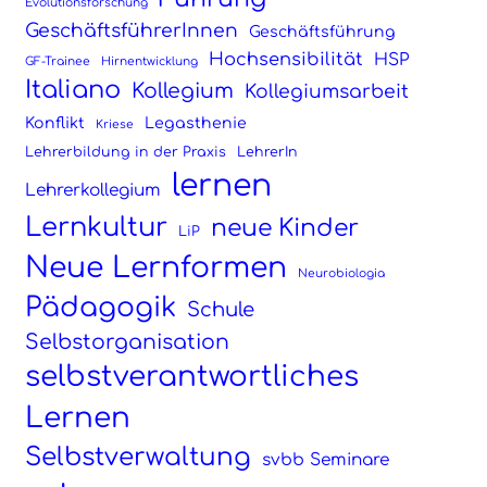
Evolutionsforschung
GeschäftsführerInnen
Geschäftsführung
Hochsensibilität
HSP
GF-Trainee
Hirnentwicklung
Italiano
Kollegium
Kollegiumsarbeit
Konflikt
Legasthenie
Kriese
Lehrerbildung in der Praxis
LehrerIn
lernen
Lehrerkollegium
Lernkultur
neue Kinder
LiP
Neue Lernformen
Neurobiologia
Pädagogik
Schule
Selbstorganisation
selbstverantwortliches
Lernen
Selbstverwaltung
svbb Seminare