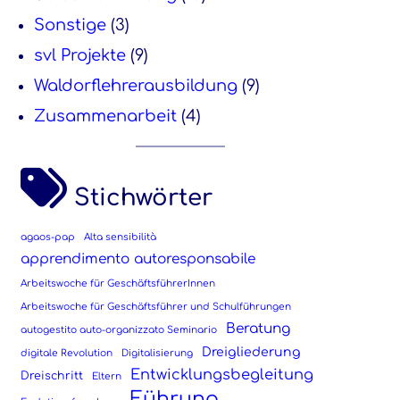
Sonstige
(3)
svl Projekte
(9)
Waldorflehrerausbildung
(9)
Zusammenarbeit
(4)
Stichwörter
agaos-pap
Alta sensibilità
apprendimento autoresponsabile
Arbeitswoche für GeschäftsführerInnen
Arbeitswoche für Geschäftsführer und Schulführungen
Beratung
autogestito auto-organizzato Seminario
Dreigliederung
digitale Revolution
Digitalisierung
Entwicklungsbegleitung
Dreischritt
Eltern
Führung