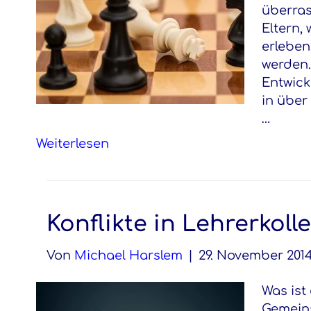
überras
Eltern,
erleben
werden.
Entwick
in über
…
Weiterlesen
Konflikte in Lehrerkoll
Von
Michael Harslem
|
29. November 201
Was ist
Gemeins