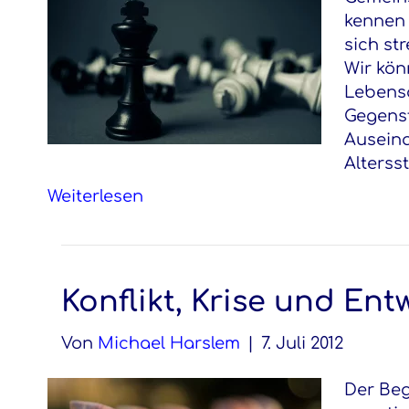
kennen 
sich st
Wir kön
Lebensa
Gegenst
Ausein
Alterss
Weiterlesen
Konflikt, Krise und En
Von
Michael Harslem
|
7. Juli 2012
Der Begr