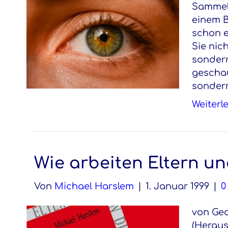
Sammel
einem B
schon e
Sie nic
sondern
geschau
sondern
Weiterl
Wie arbeiten Eltern 
Von
Michael Harslem
|
1. Januar 1999
|
von Geo
(Heraus