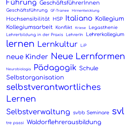
Führung
GeschäftsführerInnen
Geschäftsführung
GF-Trainee
Hirnentwicklung
Italiano
Kollegium
Hochsensibilität
HSP
Kollegiumsarbeit
Konflikt
Legasthenie
Kriese
Lehrerkollegium
Lehrerbildung in der Praxis
LehrerIn
lernen
Lernkultur
LiP
Neue Lernformen
neue Kinder
Pädagogik
Schule
Neurobiologia
Selbstorganisation
selbstverantwortliches
Lernen
svl
Selbstverwaltung
svbb Seminare
Waldorflehrerausbildung
tre passi