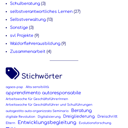
Schulberatung
(3)
selbstverantwortliches Lernen
(27)
Selbstverwaltung
(13)
Sonstige
(3)
svl Projekte
(9)
Waldorflehrerausbildung
(9)
Zusammenarbeit
(4)
Stichwörter
agaos-pap
Alta sensibilità
apprendimento autoresponsabile
Arbeitswoche für GeschäftsführerInnen
Arbeitswoche für Geschäftsführer und Schulführungen
Beratung
autogestito auto-organizzato Seminario
Dreigliederung
Dreischritt
digitale Revolution
Digitalisierung
Entwicklungsbegleitung
Eltern
Evolutionsforschung