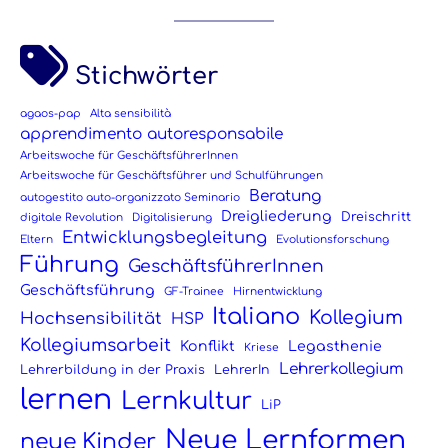
Stichwörter
agaos-pap
Alta sensibilità
apprendimento autoresponsabile
Arbeitswoche für GeschäftsführerInnen
Arbeitswoche für Geschäftsführer und Schulführungen
Beratung
autogestito auto-organizzato Seminario
Dreigliederung
Dreischritt
digitale Revolution
Digitalisierung
Entwicklungsbegleitung
Eltern
Evolutionsforschung
Führung
GeschäftsführerInnen
Geschäftsführung
GF-Trainee
Hirnentwicklung
Italiano
Kollegium
Hochsensibilität
HSP
Kollegiumsarbeit
Konflikt
Legasthenie
Kriese
Lehrerkollegium
Lehrerbildung in der Praxis
LehrerIn
lernen
Lernkultur
LiP
Neue Lernformen
neue Kinder