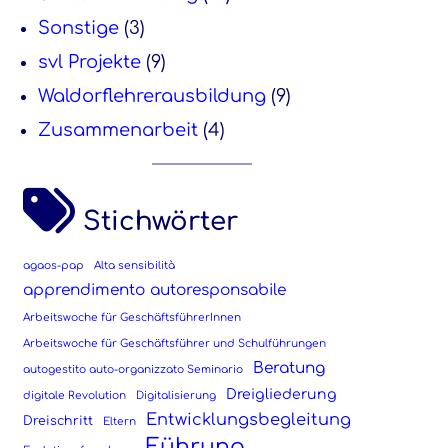
Sonstige
(3)
svl Projekte
(9)
Waldorflehrerausbildung
(9)
Zusammenarbeit
(4)
Stichwörter
agaos-pap
Alta sensibilità
apprendimento autoresponsabile
Arbeitswoche für GeschäftsführerInnen
Arbeitswoche für Geschäftsführer und Schulführungen
Beratung
autogestito auto-organizzato Seminario
Dreigliederung
digitale Revolution
Digitalisierung
Entwicklungsbegleitung
Dreischritt
Eltern
Führung