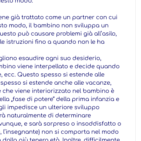
questo modo:
iene già trattato come un partner con cui
uesto modo, il bambino non sviluppa un
uesto può causare problemi già all’asilo,
le istruzioni fino a quando non le ha
vogliono esaudire ogni suo desiderio,
bambino viene interpellato e decide quando
, ecc. Questo spesso si estende alle
 spesso si estende anche alle vacanze,
se che viene interiorizzato nel bambino è
la „fase di potere“ della prima infanzia e
li impedisce un ulteriore sviluppo
erà naturalmente di determinare
vunque, e sarà sorpreso o insoddisfatto o
e, l’insegnante) non si comporta nel modo
 dalla più tenera età. Inoltre, difficilmente