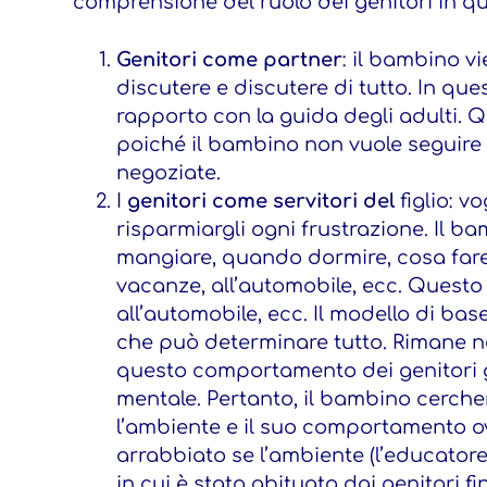
comprensione del ruolo dei genitori in 
Genitori come partner
: il bambino v
discutere e discutere di tutto. In q
rapporto con la guida degli adulti. Q
poiché il bambino non vuole seguire 
negoziate.
I
genitori come servitori del
figlio: 
risparmiargli ogni frustrazione. Il 
mangiare, quando dormire, cosa fare
vacanze, all’automobile, ecc. Questo
all’automobile, ecc. Il modello di ba
che può determinare tutto. Rimane nel
questo comportamento dei genitori g
mentale. Pertanto, il bambino cerch
l’ambiente e il suo comportamento o
arrabbiato se l’ambiente (l’educator
in cui è stato abituato dai genitori fin