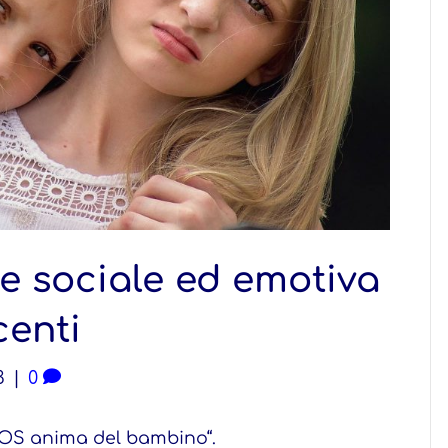
e sociale ed emotiva
centi
3
|
0
SOS anima del bambino“.