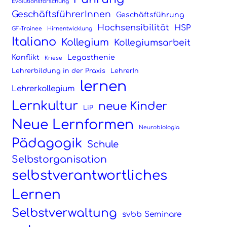
Evolutionsforschung
GeschäftsführerInnen
Geschäftsführung
Hochsensibilität
HSP
GF-Trainee
Hirnentwicklung
Italiano
Kollegium
Kollegiumsarbeit
Konflikt
Legasthenie
Kriese
Lehrerbildung in der Praxis
LehrerIn
lernen
Lehrerkollegium
Lernkultur
neue Kinder
LiP
Neue Lernformen
Neurobiologia
Pädagogik
Schule
Selbstorganisation
selbstverantwortliches
Lernen
Selbstverwaltung
svbb Seminare