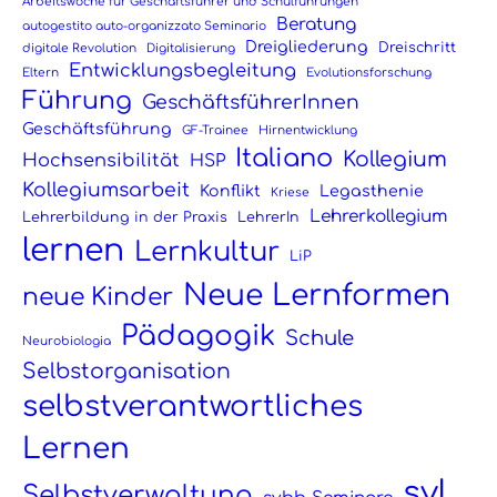
Arbeitswoche für Geschäftsführer und Schulführungen
Beratung
autogestito auto-organizzato Seminario
Dreigliederung
Dreischritt
digitale Revolution
Digitalisierung
Entwicklungsbegleitung
Eltern
Evolutionsforschung
Führung
GeschäftsführerInnen
Geschäftsführung
GF-Trainee
Hirnentwicklung
Italiano
Kollegium
Hochsensibilität
HSP
Kollegiumsarbeit
Konflikt
Legasthenie
Kriese
Lehrerkollegium
Lehrerbildung in der Praxis
LehrerIn
lernen
Lernkultur
LiP
Neue Lernformen
neue Kinder
Pädagogik
Schule
Neurobiologia
Selbstorganisation
selbstverantwortliches
Lernen
svl
Selbstverwaltung