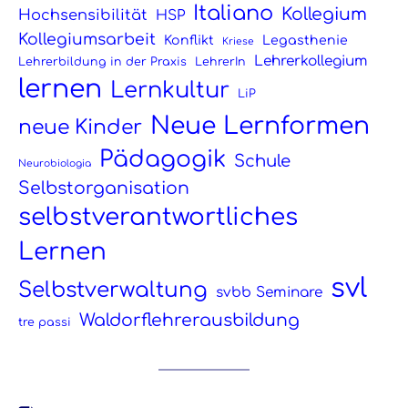
Italiano
Kollegium
Hochsensibilität
HSP
Kollegiumsarbeit
Konflikt
Legasthenie
Kriese
Lehrerkollegium
Lehrerbildung in der Praxis
LehrerIn
lernen
Lernkultur
LiP
Neue Lernformen
neue Kinder
Pädagogik
Schule
Neurobiologia
Selbstorganisation
selbstverantwortliches
Lernen
svl
Selbstverwaltung
svbb Seminare
Waldorflehrerausbildung
tre passi