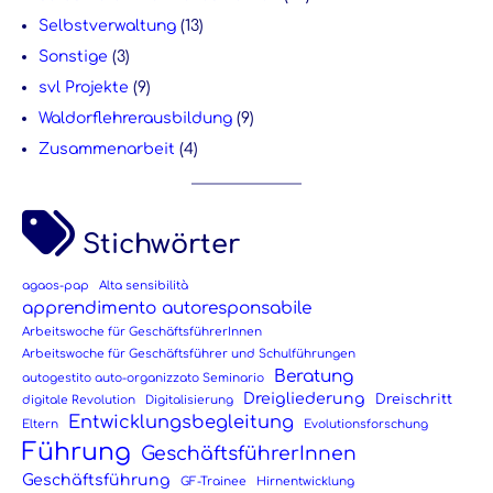
Selbstverwaltung
(13)
Sonstige
(3)
svl Projekte
(9)
Waldorflehrerausbildung
(9)
Zusammenarbeit
(4)
Stichwörter
agaos-pap
Alta sensibilità
apprendimento autoresponsabile
Arbeitswoche für GeschäftsführerInnen
Arbeitswoche für Geschäftsführer und Schulführungen
Beratung
autogestito auto-organizzato Seminario
Dreigliederung
Dreischritt
digitale Revolution
Digitalisierung
Entwicklungsbegleitung
Eltern
Evolutionsforschung
Führung
GeschäftsführerInnen
Geschäftsführung
GF-Trainee
Hirnentwicklung